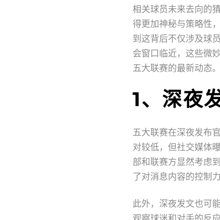
相关球员未来去向的
得更加神秘与策略性，
到这背后不仅涉及球
会窗口临近，这些微
五大联赛的最新动态
1、深夜
五大联赛在深夜发布
对较低，但社交媒体
部和联赛方显然考虑
了对消息内容的控制
此外，深夜发文也可
观察球迷和对手的反