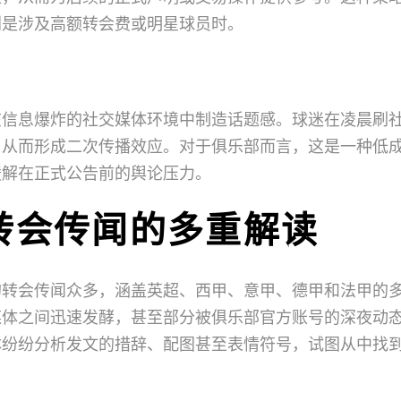
别是涉及高额转会费或明星球员时。
在信息爆炸的社交媒体环境中制造话题感。球迷在凌晨刷
，从而形成二次传播效应。对于俱乐部而言，这是一种低
缓解在正式公告前的舆论压力。
转会传闻的多重解读
的转会传闻众多，涵盖英超、西甲、意甲、德甲和法甲的
媒体之间迅速发酵，甚至部分被俱乐部官方账号的深夜动
体纷纷分析发文的措辞、配图甚至表情符号，试图从中找