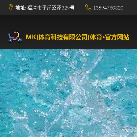
地址: 福清市子斤沼泽329号
13594780320