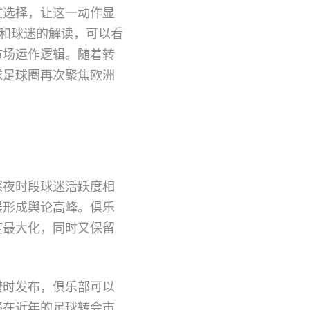
文选择，让这一动作显
析和球迷的解读，可以看
市场运作逻辑。随着转
球足球圈再次聚焦欧洲
深夜时段球迷活跃度相
晨形成舆论高峰。俱乐
度最大化，同时又保留
错时发布，俱乐部可以
略在近年的足球转会市