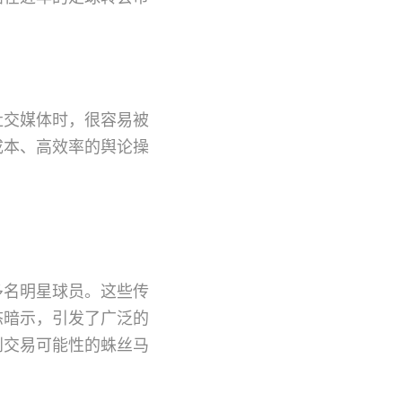
社交媒体时，很容易被
成本、高效率的舆论操
多名明星球员。这些传
态暗示，引发了广泛的
到交易可能性的蛛丝马