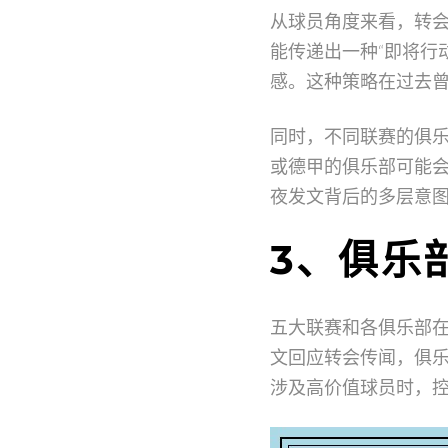
从球员角度来看，转
能传递出一种“即将行
感。这种策略在过去
同时，不同联赛的俱
或德甲的俱乐部可能
夜发文背后的多层意
3、俱乐
五大联赛和各俱乐部
文回应转会传闻，俱
涉及高价值球员时，