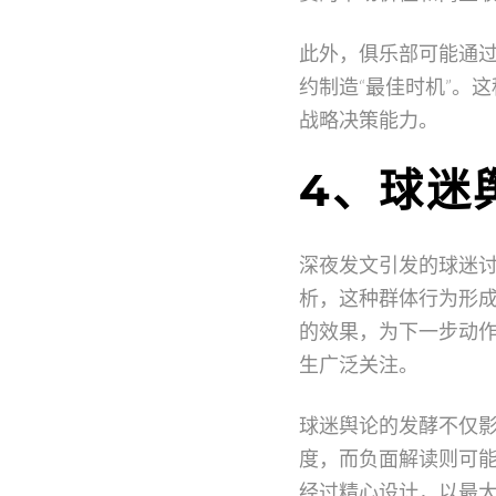
此外，俱乐部可能通
约制造“最佳时机”。
战略决策能力。
4、球迷
深夜发文引发的球迷
析，这种群体行为形
的效果，为下一步动
生广泛关注。
球迷舆论的发酵不仅
度，而负面解读则可
经过精心设计，以最