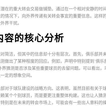
为潜在的重大转会交易做铺垫。通过在一个相对安静的时
注的情况下，向外界传递有关转会事宜的重要信息。这样
受外界干扰。
内容的核心分析
相对简洁，但其中的信息却十分有层次。首先，俱乐部并
测做出了某种程度的回应。例如，声明中特别提到“俱乐
外界猜测是否涉及某些重要球员的去留问题。可以看出，
迷一定的想象空间。
乐部对于球队建设的战略方向。这表明，虽然目前有关于
依赖某个个别球员，而是要更注重整体构建。这也让人猜
，特别是在未来的转会市场上，可能会有一些出人意料的