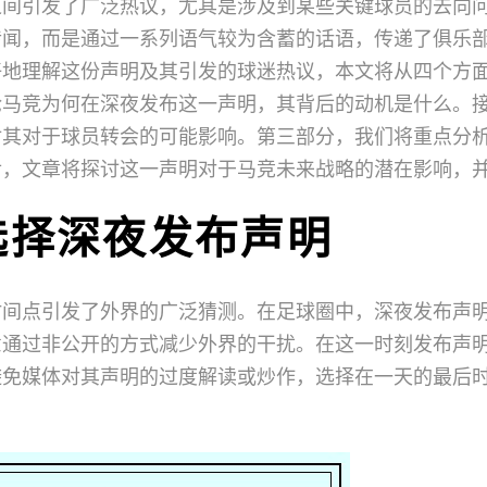
之间引发了广泛热议，尤其是涉及到某些关键球员的去向
传闻，而是通过一系列语气较为含蓄的话语，传递了俱乐
好地理解这份声明及其引发的球迷热议，本文将从四个方
论马竞为何在深夜发布这一声明，其背后的动机是什么。
讨其对于球员转会的可能影响。第三部分，我们将重点分
后，文章将探讨这一声明对于马竞未来战略的潜在影响，
选择深夜发布声明
时间点引发了外界的广泛猜测。在足球圈中，深夜发布声
意通过非公开的方式减少外界的干扰。在这一时刻发布声
避免媒体对其声明的过度解读或炒作，选择在一天的最后