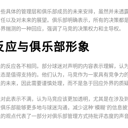
一些具体的管理层和俱乐部成员的未来安排，虽然并未透
任以及对未来的展望。俱乐部明确表示，所有的决策都是
外界揣测的一种回应，强调了马竞的决策权力和主导权。
反应与俱乐部形象
迷的反应各不相同。部分球迷对声明的内容表示理解，认
表态是值得支持的。他们认为，马竞作为一家具有竞争力
队的未来，因此需要谨慎处理，而不是急于回应外界的质
迷对此表示不满，认为马竞应该更加透明，尤其是在涉及
俱乐部能够更多地与球迷沟通，减少这种“模糊”的信息
迷的观点代表了一部分对俱乐部管理方式持批评态度的声