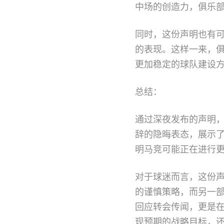
中场的创造力，俱乐
同时，这份声明也有
的表现。这样一来，
更加稳定的球队建设
总结：
通过深夜发布的声明
辞的隐晦表态，展示
明马竞可能正在进行
对于球迷而言，这份
的谨慎策略，而另一
回应转会传闻，更是
现预期的战略目标，