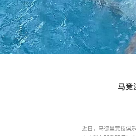
马竞
近日，马德里竞技俱