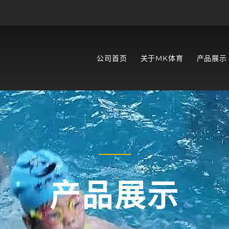
公司首页
关于MK体育
产品展示
产品展示