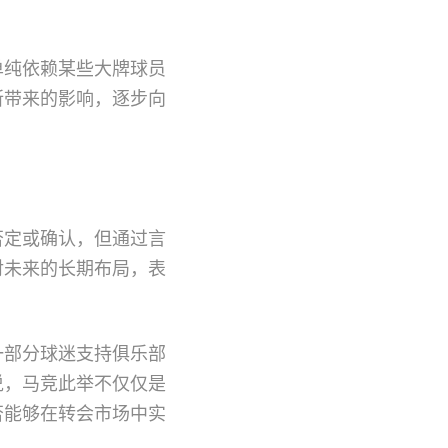
单纯依赖某些大牌球员
所带来的影响，逐步向
否定或确认，但通过言
对未来的长期布局，表
一部分球迷支持俱乐部
说，马竞此举不仅仅是
否能够在转会市场中实