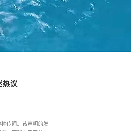
迷热议
种种传闻。该声明的发