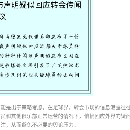
可能是出于策略考虑。在足球界，转会市场的信息泄露往
球员和其他俱乐部正常运营的情况下，悄悄回应外界的疑
关注，从而避免不必要的舆论压力。