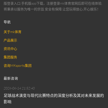
版登录入口,手机版app下载，注册登录mk体育官网后即可在线体验,
将秉承以服务为唯一的宗旨,安全有保障,让您玩得放心,开心娱乐！
导航
关于mk体育
产品展示
资讯中心
集团服务
咨询MKsports集团
最新咨询
2026-06-14 21:52:40
足球战术演变与现代比赛特点的深度分析及其对未来发展的
影响