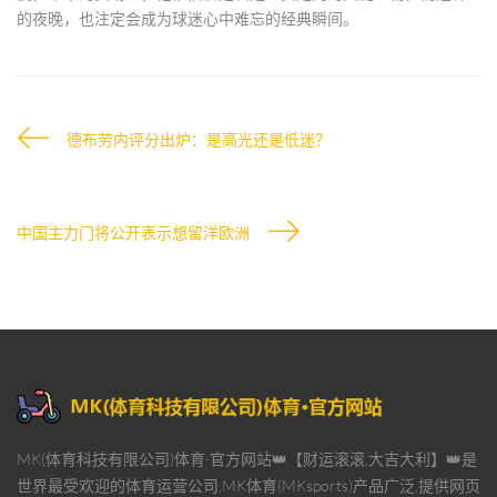
的夜晚，也注定会成为球迷心中难忘的经典瞬间。
德布劳内评分出炉：是高光还是低迷？
中国主力门将公开表示想留洋欧洲
MK(体育科技有限公司)体育·官方网站👑【财运滚滚,大吉大利】👑是
世界最受欢迎的体育运营公司,MK体育(MKsports)产品广泛,提供网页