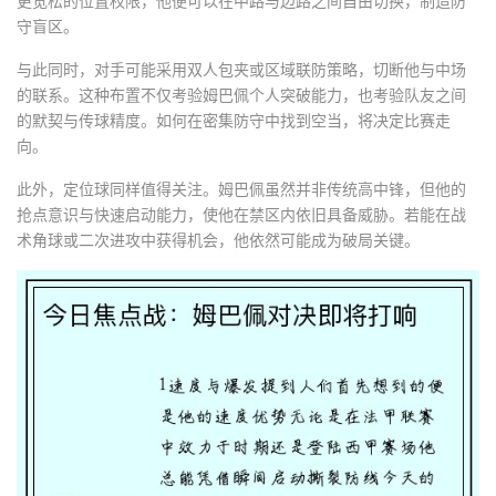
更宽松的位置权限，他便可以在中路与边路之间自由切换，制造防
守盲区。
与此同时，对手可能采用双人包夹或区域联防策略，切断他与中场
的联系。这种布置不仅考验姆巴佩个人突破能力，也考验队友之间
的默契与传球精度。如何在密集防守中找到空当，将决定比赛走
向。
此外，定位球同样值得关注。姆巴佩虽然并非传统高中锋，但他的
抢点意识与快速启动能力，使他在禁区内依旧具备威胁。若能在战
术角球或二次进攻中获得机会，他依然可能成为破局关键。