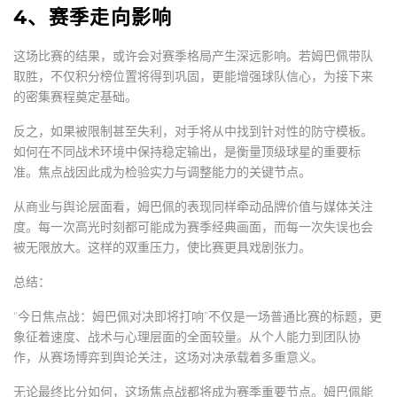
4、赛季走向影响
这场比赛的结果，或许会对赛季格局产生深远影响。若姆巴佩带队
取胜，不仅积分榜位置将得到巩固，更能增强球队信心，为接下来
的密集赛程奠定基础。
反之，如果被限制甚至失利，对手将从中找到针对性的防守模板。
如何在不同战术环境中保持稳定输出，是衡量顶级球星的重要标
准。焦点战因此成为检验实力与调整能力的关键节点。
从商业与舆论层面看，姆巴佩的表现同样牵动品牌价值与媒体关注
度。每一次高光时刻都可能成为赛季经典画面，而每一次失误也会
被无限放大。这样的双重压力，使比赛更具戏剧张力。
总结：
“今日焦点战：姆巴佩对决即将打响”不仅是一场普通比赛的标题，更
象征着速度、战术与心理层面的全面较量。从个人能力到团队协
作，从赛场博弈到舆论关注，这场对决承载着多重意义。
无论最终比分如何，这场焦点战都将成为赛季重要节点。姆巴佩能