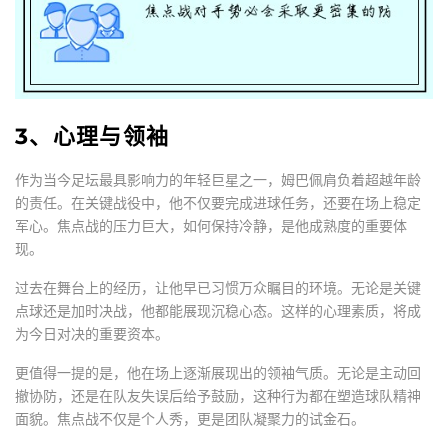
3、心理与领袖
作为当今足坛最具影响力的年轻巨星之一，姆巴佩肩负着超越年龄
的责任。在关键战役中，他不仅要完成进球任务，还要在场上稳定
军心。焦点战的压力巨大，如何保持冷静，是他成熟度的重要体
现。
过去在舞台上的经历，让他早已习惯万众瞩目的环境。无论是关键
点球还是加时决战，他都能展现沉稳心态。这样的心理素质，将成
为今日对决的重要资本。
更值得一提的是，他在场上逐渐展现出的领袖气质。无论是主动回
撤协防，还是在队友失误后给予鼓励，这种行为都在塑造球队精神
面貌。焦点战不仅是个人秀，更是团队凝聚力的试金石。