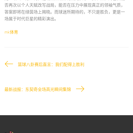
否再次以个人天赋改写战局，能否在压力中展现真正的领袖气质，
答案即将在绿茵场上揭晓。而球迷所期待的，不只是胜负，更是一
场属于时代巨星的精彩演出。
mk体育
篮球八卦赛后直言：我们配得上胜利
最新战报：东契奇全场高光瞬间集锦