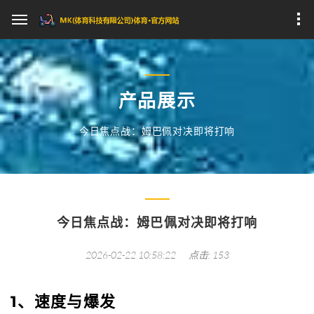
产品展示
今日焦点战：姆巴佩对决即将打响
今日焦点战：姆巴佩对决即将打响
2026-02-22 10:58:22
点击: 153
1、速度与爆发