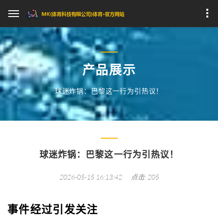
产品展示
球迷炸锅：巴黎这一行为引热议！
球迷炸锅：巴黎这一行为引热议！
2026-05-15 16:13:42
点击: 205
事件经过引发关注