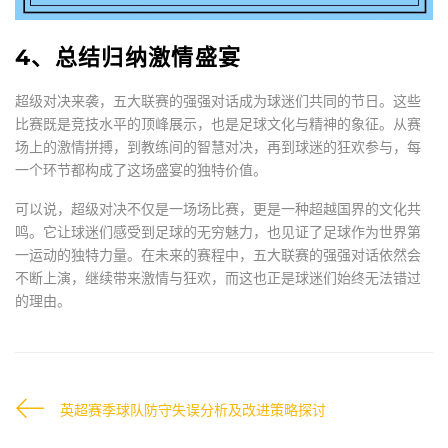
4、总结归纳激情盛宴
超级对决来袭，五大联赛的强强对话成为球迷们共同的节日。这些
比赛既是竞技水平的顶峰展示，也是足球文化与精神的象征。从赛
场上的激情拼搏，到教练间的智慧对决，再到球迷的狂欢参与，每
一个环节都构成了这场盛宴的独特价值。
可以说，超级对决不仅是一场场比赛，更是一种超越国界的文化共
鸣。它让球迷们感受到足球的无穷魅力，也见证了足球作为世界第
一运动的独特力量。在未来的赛程中，五大联赛的强强对话依然会
不断上演，继续带来激情与狂欢，而这也正是球迷们始终无法错过
的理由。
英超赛季球队防守失误分析及改进策略探讨