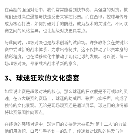
在英超的强强对话中，我们常常能看到快节奏、高强度的对抗，教
练们通过高位逼抢与快速反击来掌控比赛。而在西甲，控球与传导
成为核心打法，如何打破对手的防线，成为战术的关键点。不同联
赛之间的风格差异，也让超级对决更具看点。
与此同时，超级对决也是战术创新的试验场。许多教练会在关键比
赛中尝试新的战术体系，力求出奇制胜。这不仅推动了比赛本身的
精彩程度，也在潜移默化中推动了现代足球的发展。可以说，每一
场超级对决，都承载着战术革新的意义。
3、球迷狂欢的文化盛宴
如果说比赛是超级对决的核心，那么球迷的狂欢便是不可或缺的灵
魂。在五大联赛的赛场上，球迷的助威声、歌声与欢呼声，构成了
独特的文化景观。无论是现场观赛还是通过屏幕，球迷们的热情都
将比赛氛围推向顶点。
在经典的强强对话中，球迷们的支持常常被视为“第十二人”的力量。
他们用旗帜、口号与整齐划一的动作，传递着对球队的热爱与信