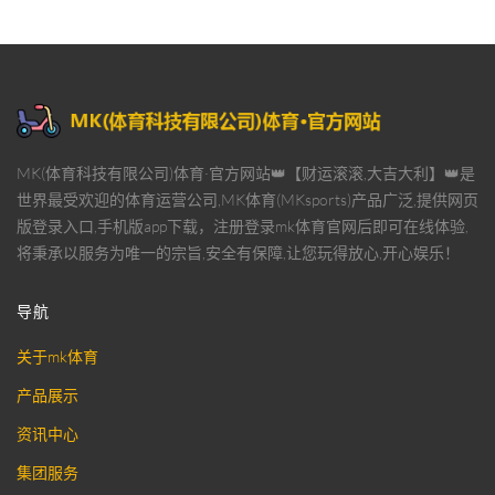
MK(体育科技有限公司)体育·官方网站👑【财运滚滚,大吉大利】👑是
世界最受欢迎的体育运营公司,MK体育(MKsports)产品广泛,提供网页
版登录入口,手机版app下载，注册登录mk体育官网后即可在线体验,
将秉承以服务为唯一的宗旨,安全有保障,让您玩得放心,开心娱乐！
导航
关于mk体育
产品展示
资讯中心
集团服务