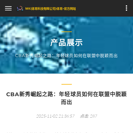
产品展示
CBA新秀崛起之路：年轻球员如何在联盟中脱颖而出
CBA新秀崛起之路：年轻球员如何在联盟中脱颖
而出
2025-11-02 21:36:57
点击: 287