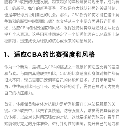
随着CBA联赛的快速发展，越来越多的年轻球员涌现出来，成为赛
场上的新星。每年的新秀赛季，不仅是各大球队补强的关键时刻，
也是年轻球员证明自己的机会。那么，CBA新秀如何才能在这个竞
争激烈的联盟中脱颖而出呢？本文将从三个主要方面进行详细阐
述：适应CBA的比赛强度和风格、发挥独特优势以及通过团队配合
提升个人表现。这些因素共同决定了一个新秀能否在CBA赛场上站
稳脚跟，迅速成长为球队的核心或未来的明星球员。
1、适应CBA的比赛强度和风格
作为一个新秀，最初进入CBA的挑战之一就是如何适应比赛的强度
和节奏。与国内其他联赛相比，CBA的比赛速度和身体对抗性都有
很大不同，球员需要迅速调整自己的体能和技术。尤其是年轻球
员，往往面对比自己年长、更有经验的对手，需要在短时间内提高
自己的抗压能力。
首先，体能储备和身体对抗能力是新秀能否在CBA站稳脚跟的关
键。CBA联赛中，比赛节奏快速，防守强度大，球员需要具备较强
的体能，以应对长时间高强度的对抗。这就要求新秀球员在赛季开
始前做好充足的身体准备，进行针对性的训练，提升自己的耐力和