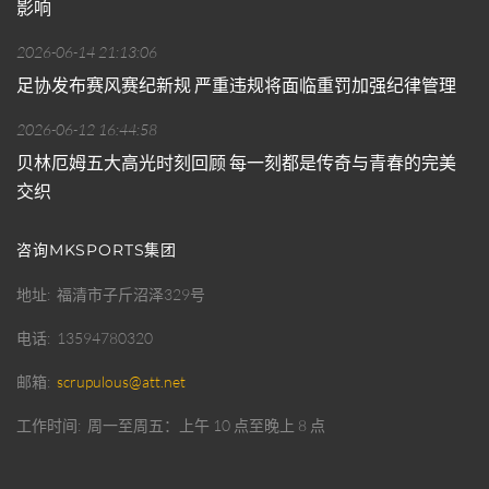
影响
2026-06-14 21:13:06
足协发布赛风赛纪新规 严重违规将面临重罚加强纪律管理
2026-06-12 16:44:58
贝林厄姆五大高光时刻回顾 每一刻都是传奇与青春的完美
交织
咨询MKSPORTS集团
地址
福清市子斤沼泽329号
电话
13594780320
邮箱
scrupulous@att.net
工作时间
周一至周五：上午 10 点至晚上 8 点