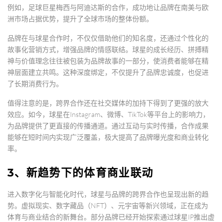
例如，足球巨星梅西与阿迪达斯的合作，成功地让品牌在南美与欧
洲市场占据优势，提升了全球市场的整体份额。
品牌在与球星合作时，不仅仅借助他们的知名度，还通过个性化的
故事化营销方式，增强品牌的情感联结。球星的成长经历、拼搏精
神与价值理念往往被包装为品牌故事的一部分，使消费者能够在精
神层面建立共鸣。这种深度绑定，不仅提升了品牌忠诚度，也促进
了长期消费行为。
值得注意的是，跨界合作还在社交媒体的加持下得到了更强的放大
效应。如今，球星在Instagram、微博、TikTok等平台上的影响力，
为品牌提供了更直接的传播通道。通过互动与实时传播，合作成果
能够在短时间内实现广泛覆盖，极大提高了品牌曝光度和商业转化
率。
3、新趋势下的体育商业联动
进入数字化与智能化时代，球星与品牌的跨界合作也呈现出新的趋
势。虚拟现实、数字藏品（NFT）、元宇宙等新兴领域，正在成为
体育与商业结合的新舞台。部分品牌已经开始探索通过球星IP推出虚