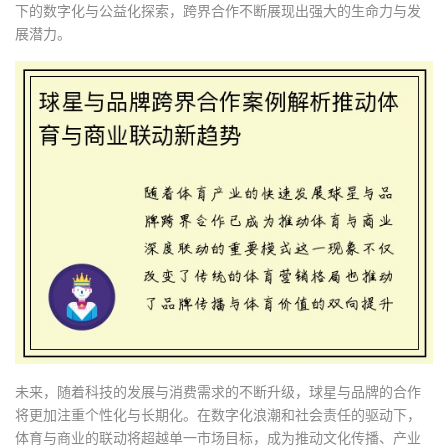
下的数字化与公益化探索，跨界合作不断展现出强大的生命力与发
展潜力。
未来，随着科技的发展与消费需求的不断升级，球星与品牌的合作
将更加注重个性化与长期化。在数字化浪潮和社会责任的驱动下，
体育与商业的联动将超越单一市场目标，成为推动文化传播、产业