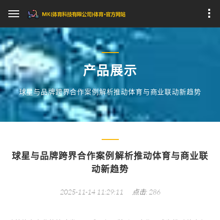
产品展示
球星与品牌跨界合作案例解析推动体育与商业联动新趋势
球星与品牌跨界合作案例解析推动体育与商业联
动新趋势
2025-11-14 11:29:11
点击: 286