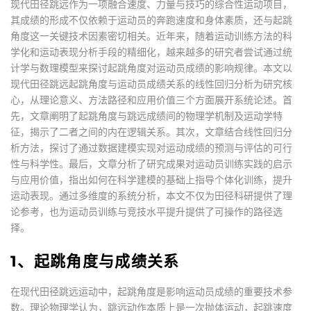
现代田径跳远作为一项融合速度、力量与技巧的综合性运动项目，
其成绩的形成不仅依赖于运动员的奔跑速度和身体素质，还与起跳
角度这一关键技术因素密切相关。近年来，随着运动训练方法的科
学化和运动表现分析手段的精细化，越来越多的研究者尝试通过统
计学与数理模型来探讨起跳角度对运动员成绩的影响规律。本文以
现代田径跳远起跳角度与运动员成绩关系的线性回归分析为研究核
心，从理论意义、方法路径和应用价值三个方面展开系统论述。首
先，文章阐明了起跳角度与跳远成绩间的物理学机制及运动学特
征，揭示了二者之间的内在逻辑关系。其次，文章结合线性回归分
析方法，探讨了通过数据建模实现对运动成绩的预测与评估的可行
性与科学性。最后，文章分析了研究成果对运动员训练实践的启示
与应用价值，指出如何在科学建模的基础上指导个体化训练，提升
运动表现。通过多维度的系统分析，本文不仅为田径科研提供了理
论参考，也为运动员训练与竞技水平提升提供了可操作的路径选
择。
1、起跳角度与成绩关系
在现代田径跳远运动中，起跳角度是影响运动员成绩的重要技术参
数。理论物理学认为，跳远动作本质上是一次抛体运动，起跳速度