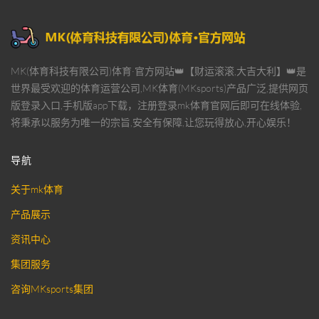
MK(体育科技有限公司)体育·官方网站👑【财运滚滚,大吉大利】👑是
世界最受欢迎的体育运营公司,MK体育(MKsports)产品广泛,提供网页
版登录入口,手机版app下载，注册登录mk体育官网后即可在线体验,
将秉承以服务为唯一的宗旨,安全有保障,让您玩得放心,开心娱乐！
导航
关于mk体育
产品展示
资讯中心
集团服务
咨询MKsports集团