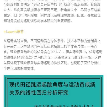
与角度的配合决定了运动员在空中的飞行轨迹与落点距离。若角度
过大，纵向高度增加但水平距离不足；若角度过小，尽管水平速度
充足，但飞行时间缩短，同样难以获得理想成绩。因此，寻找最佳
起跳角度成为运动训练与学术研究的重要课题。
mksports体育
从运动实践来看，不同运动员在身体条件、技术水平和力量储备上
存在差异，这导致他们在最佳起跳角度上的个体差异性。一般而
言，理论模型给出的最优角度在40°左右，但实际比赛中，优秀运动
员往往选择18°至25°之间的角度，以兼顾速度与高度的平衡。这种
差异体现了理论模型与实际运动的微妙区别，也说明了回归分析中
个体化因素的重要性。