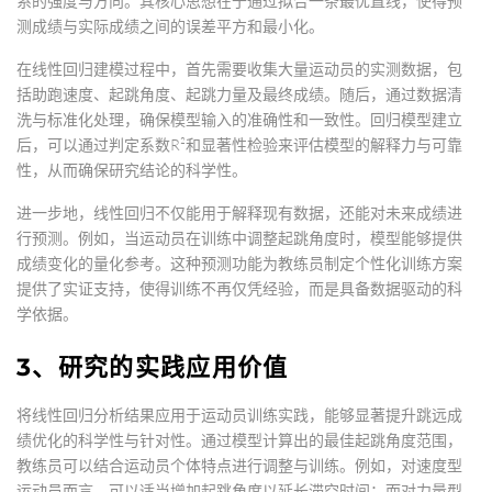
系的强度与方向。其核心思想在于通过拟合一条最优直线，使得预
测成绩与实际成绩之间的误差平方和最小化。
在线性回归建模过程中，首先需要收集大量运动员的实测数据，包
括助跑速度、起跳角度、起跳力量及最终成绩。随后，通过数据清
洗与标准化处理，确保模型输入的准确性和一致性。回归模型建立
后，可以通过判定系数R²和显著性检验来评估模型的解释力与可靠
性，从而确保研究结论的科学性。
进一步地，线性回归不仅能用于解释现有数据，还能对未来成绩进
行预测。例如，当运动员在训练中调整起跳角度时，模型能够提供
成绩变化的量化参考。这种预测功能为教练员制定个性化训练方案
提供了实证支持，使得训练不再仅凭经验，而是具备数据驱动的科
学依据。
3、研究的实践应用价值
将线性回归分析结果应用于运动员训练实践，能够显著提升跳远成
绩优化的科学性与针对性。通过模型计算出的最佳起跳角度范围，
教练员可以结合运动员个体特点进行调整与训练。例如，对速度型
运动员而言，可以适当增加起跳角度以延长滞空时间；而对力量型