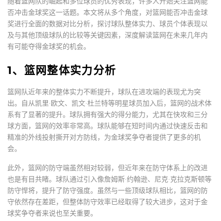
随着篮网队的崛起和多位球员的优秀表现，许多人开始关注篮网能
否冲击金球奖这一话题。本文将从多个角度，对篮网能否冲击金球
奖进行全面的数据对比分析，探讨球队整体实力、球员个体表现以
及与其他顶级球队的比较等关键因素，深度解读篮网在未来几年内
有可能夺得金球奖的机会。
1、篮网整体实力分析
篮网队近年来的整体实力不断提升，球队在进攻端的表现尤为突
出。自从凯里·欧文、凯文·杜兰特等明星球员加入后，篮网的战术体
系有了显著的提升。球队拥有强大的得分能力，尤其在快攻和三分
球方面，篮网的效率非常高。球队能够在短时间内通过快速反击和
精准的外线投射撕开对方防线，为金球奖争夺者提供了更多的机
会。
此外，篮网的防守端虽然相对较弱，但近年来在防守体系上的改进
也是有目共睹。球队通过引入像詹姆斯·约翰逊、尼克·克拉克斯顿等
防守悍将，提升了防守强度。虽然与一些顶级球队相比，篮网的防
守依然存在差距，但整体防守效率已经取得了较大进步，这对于金
球奖争夺者来说也至关重要。