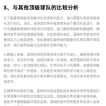
3、与其他顶级球队的比较分析
为了衡量篮网是否具备冲击金球奖的能力，我们需要与其他顶级球
队进行对比。当前，金球奖的争夺者通常来自于像洛杉矶湖人、密
尔沃基雄鹿等拥有顶级球员的球队。湖人拥有詹姆斯和戴维斯，雄
鹿则有字母哥这类超级球星。与这些球队相比，篮网在明星球员的
整体实力上稍显逊色，但如果球队能够保持健康并在季后赛中表现
出色，他们依然具备与这些球队竞争的能力。
从数据上来看，篮网的进攻效率和得分能力与湖人、雄鹿等球队相
差无几，但在防守端，篮网仍需进一步加强。虽然篮网的防守进步
明显，但与一些顶级球队相比，仍然存在不小的差距。如果篮网能
够在防守端进一步提高，尤其是在关键时刻的防守能力上得到加
强，球队将有更多机会在季后赛中走得更远，为球员争夺金球奖创
造条件。
在赛季中的表现方面，篮网的阵容深度和战术体系的多样性使他们
在常规赛中的表现往往稳定且出色。若能够在季后赛中取得突破，
避免早早遭遇强敌并提前出局，篮网的球员将有更多机会进入金球