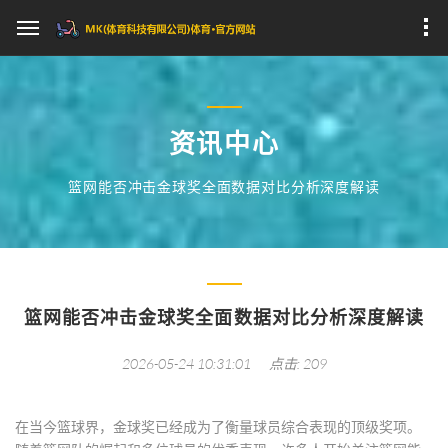
资讯中心
篮网能否冲击金球奖全面数据对比分析深度解读
篮网能否冲击金球奖全面数据对比分析深度解读
2026-05-24 10:31:01
点击: 209
在当今篮球界，金球奖已经成为了衡量球员综合表现的顶级奖项。