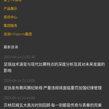
产品展示
资讯中心
集团服务
咨询MKsports集团
最新咨询
2026-06-14 21:52:40
足球战术演变与现代比赛特点的深度分析及其对未来发展的
影响
2026-06-14 21:13:06
足协发布赛风赛纪新规 严重违规将面临重罚加强纪律管理
2026-06-12 16:44:58
贝林厄姆五大高光时刻回顾 每一刻都是传奇与青春的完美