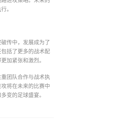
边路进攻策略。未来的
执行。
突破传中，发展成为了
还包括了更多的战术配
得更加紧张和激烈。
注重团队合作与战术执
进攻将在未来的比赛中
和多变的足球盛宴。