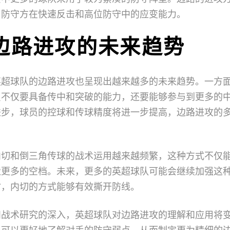
了防守方在快速反击和高位防守中的应变能力。
边路进攻的未来趋势
英超球队的边路进攻也呈现出越来越多的未来趋势。一方
员不仅要具备传中和突破的能力，还要能够参与到更多的
进步，球员的控球和传球精度将进一步提高，边路进攻的
。
内切和倒三角传球的战术运用越来越频繁，这种方式不仅
造更多的空档。未来，更多的英超球队可能会继续加强这
时，内切的方式能够有效撕开防线。
和战术研究的深入，英超球队对边路进攻的理解和应用将