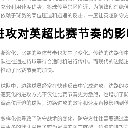
，充分利用速度优势，将球传至禁区附近，为前锋创造绝
，依赖于球员的高位压迫和迅速的反击，一度让英超防守
进攻对英超比赛节奏的影
不断演化，比赛的整体节奏也发生了变化。传统的边路传
球队往往通过持球等待合适时机进行传中。而现代的边路
接推动了比赛节奏的加快。
的球队中，边路球员经常在快速反击中完成进攻，边路的
快速变化的进攻方式不仅让比赛节奏更为激烈，也增加了
强调高位压迫的球队，边路进攻的效率和速度直接影响到
的多样化也导致了防守战术的变化。防守方往往需要通过
赛中更多的球队采用了较为紧凑的防守阵型。边路的进攻