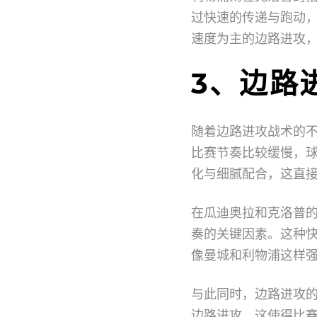
过快速的传递与跑动
速度为主的边路进攻
3、边路
随着边路进攻战术的
比赛节奏比较缓慢，
化与细腻配合，这直
在瓜迪奥拉和克洛普
奏的关键因素。这种
像曼城和利物浦这样
与此同时，边路进攻
边路进攻，这使得比