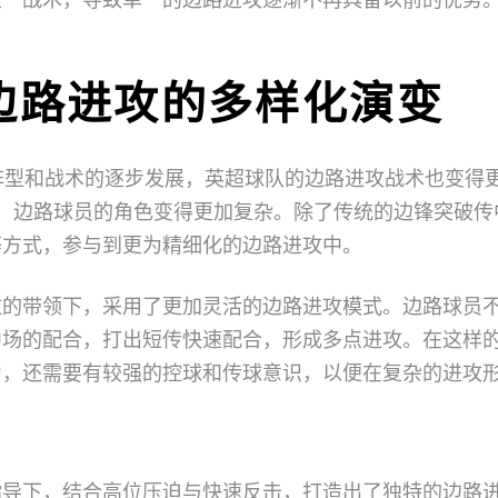
。
边路进攻的多样化演变
阵型和战术的逐步发展，英超球队的边路进攻战术也变得
-1阵型中，边路球员的角色变得更加复杂。除了传统的边锋突
等方式，参与到更为精细化的边路进攻中。
拉的带领下，采用了更加灵活的边路进攻模式。边路球员
中场的配合，打出短传快速配合，形成多点进攻。在这样
力，还需要有较强的控球和传球意识，以便在复杂的进攻
指导下，结合高位压迫与快速反击，打造出了独特的边路