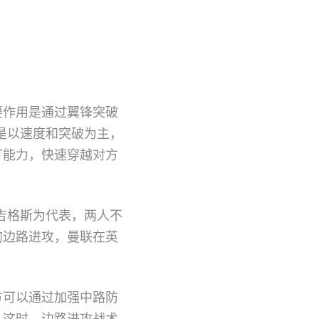
要作用是通过翼锋突破
要是以速度和突破为主，
打能力，快速穿越对方
和吉格斯为代表，两人不
的边路进攻，曼联在英
方可以通过加强中路防
。这时，边路进攻战术