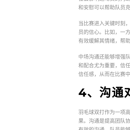
和安慰可以帮助队员
当比赛进入关键时刻
员的信心。比如，一
有效缓解其情绪，帮
中场沟通还能够增强
和配合尤为重要，信
信任感，从而在比赛
4、沟通
羽毛球双打作为一项
果。沟通是提高团队
有效的沟通，队员能