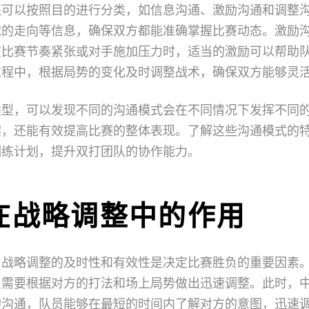
还可以按照目的进行分类，如信息沟通、激励沟通和调整
球的走向等信息，确保双方都能准确掌握比赛动态。激励
在比赛节奏紧张或对手施加压力时，适当的激励可以帮助
过程中，根据局势的变化及时调整战术，确保双方能够灵
类型，可以发现不同的沟通模式会在不同情况下发挥不同
契，还能有效提高比赛的整体表现。了解这些沟通模式的
训练计划，提升双打团队的协作能力。
在战略调整中的作用
，战略调整的及时性和有效性是决定比赛胜负的重要因素
员需要根据对方的打法和场上局势做出迅速调整。此时，
的沟通，队员能够在最短的时间内了解对方的意图，迅速