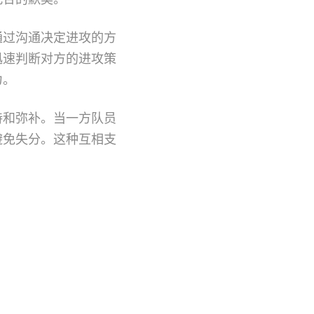
通过沟通决定进攻的方
迅速判断对方的进攻策
力。
持和弥补。当一方队员
避免失分。这种互相支