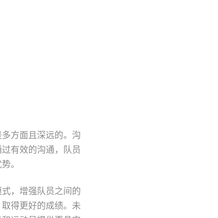
是多方面且深远的。沟
通过有效的沟通，队员
优势。
模式，增强队员之间的
，取得更好的成绩。未