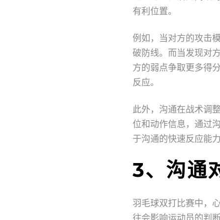
有利位置。
例如，当对方的攻击
破防线。而当发现对
方的弱点争取更多得
反应。
此外，沟通在战术调
位和动作信息，通过
于沟通的快速反应能
3、沟通
羽毛球双打比赛中，
往会影响运动员的判