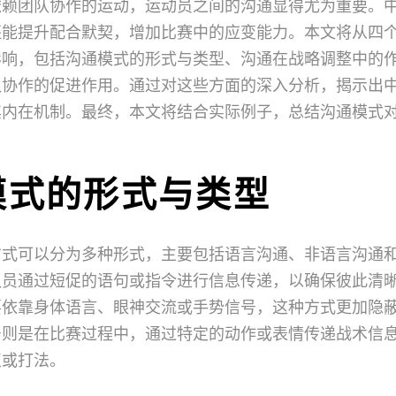
依赖团队协作的运动，运动员之间的沟通显得尤为重要。
还能提升配合默契，增加比赛中的应变能力。本文将从四
影响，包括沟通模式的形式与类型、沟通在战略调整中的
队协作的促进作用。通过对这些方面的深入分析，揭示出
其内在机制。最终，本文将结合实际例子，总结沟通模式
模式的形式与类型
方式可以分为多种形式，主要包括语言沟通、非语言沟通
队员通过短促的语句或指令进行信息传递，以确保彼此清
要依靠身体语言、眼神交流或手势信号，这种方式更加隐
号则是在比赛过程中，通过特定的动作或表情传递战术信
点或打法。