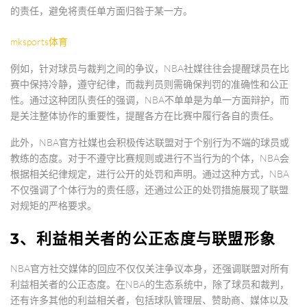
的责任，避免将责任单方面归咎于某一方。
mksports体育
例如，针对球员与裁判之间的争议，NBA社媒往往会提醒球员在比
赛中保持冷静，遵守纪律，而裁判员则需确保判罚的准确性和公正
性。通过这种团队责任的强调，NBA不单单是为单一方面辩护，而
是关注整体协作的重要性，提醒各方在比赛中履行各自的责任。
此外，NBA官方社媒也会积极传达联盟对于个别行为不端的球员或
教练的态度。对于不遵守比赛规则或进行不当行为的个体，NBA会
根据相关纪律规定，进行公开的处罚和声明。通过这种方式，NBA
不仅强调了个体行为的责任感，还通过公正的处罚措施展现了联盟
对规矩的严格要求。
3、利益相关者的公正态度与联盟形象
NBA官方社交媒体的回应不仅仅关注争议本身，还强调联盟对所有
利益相关者的公正态度。在NBA的生态系统中，除了球员和裁判，
还有许多其他的利益相关者，包括球队管理层、赞助商、媒体以及