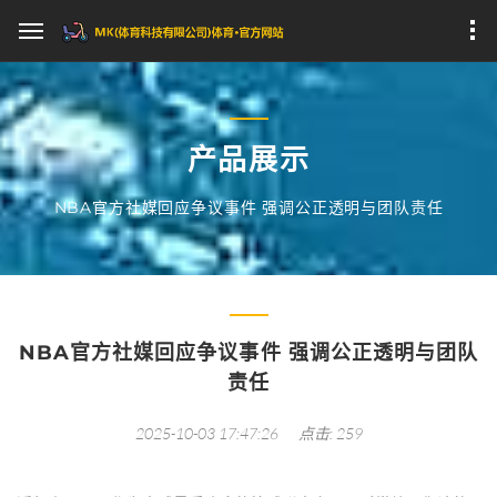
产品展示
NBA官方社媒回应争议事件 强调公正透明与团队责任
NBA官方社媒回应争议事件 强调公正透明与团队
责任
2025-10-03 17:47:26
点击: 259