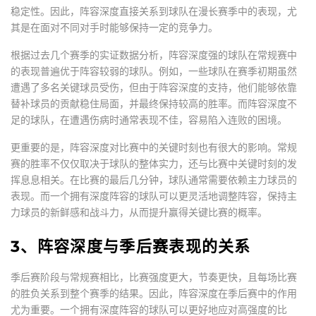
稳定性。因此，阵容深度直接关系到球队在漫长赛季中的表现，尤
其是在面对不同对手时能够保持一定的竞争力。
根据过去几个赛季的实证数据分析，阵容深度强的球队在常规赛中
的表现普遍优于阵容较弱的球队。例如，一些球队在赛季初期虽然
遭遇了多名关键球员受伤，但由于阵容深度的支持，他们能够依靠
替补球员的贡献稳住局面，并最终保持较高的胜率。而阵容深度不
足的球队，在遭遇伤病时通常表现不佳，容易陷入连败的困境。
更重要的是，阵容深度对比赛中的关键时刻也有很大的影响。常规
赛的胜率不仅仅取决于球队的整体实力，还与比赛中关键时刻的发
挥息息相关。在比赛的最后几分钟，球队通常需要依赖主力球员的
表现。而一个拥有深度阵容的球队可以更灵活地调整阵容，保持主
力球员的新鲜感和战斗力，从而提升赢得关键比赛的概率。
3、阵容深度与季后赛表现的关系
季后赛阶段与常规赛相比，比赛强度更大，节奏更快，且每场比赛
的胜负关系到整个赛季的结果。因此，阵容深度在季后赛中的作用
尤为重要。一个拥有深度阵容的球队可以更好地应对高强度的比