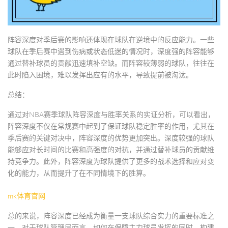
阵容深度对季后赛的影响还体现在球队在逆境中的反应能力。一些
球队在季后赛中遇到伤病或状态低迷的情况时，深度强的阵容能够
通过替补球员的贡献迅速填补空缺。而阵容较薄弱的球队，往往在
此时陷入困境，难以发挥出应有的水平，导致提前被淘汰。
总结：
通过对NBA赛季球队阵容深度与胜率关系的实证分析，可以看出，
阵容深度不仅在常规赛中起到了保证球队稳定胜率的作用，尤其在
季后赛的关键对决中，阵容深度的优势更加突出。深度较强的球队
能够应对长时间的比赛和高强度的对抗，并通过替补球员的贡献维
持竞争力。此外，阵容深度为球队提供了更多的战术选择和应对变
化的能力，从而提升了在不同情境下的胜算。
mk体育官网
总的来说，阵容深度已经成为衡量一支球队综合实力的重要标准之
一。对于球队管理层而言，如何在保障主力球员发挥的同时，构建