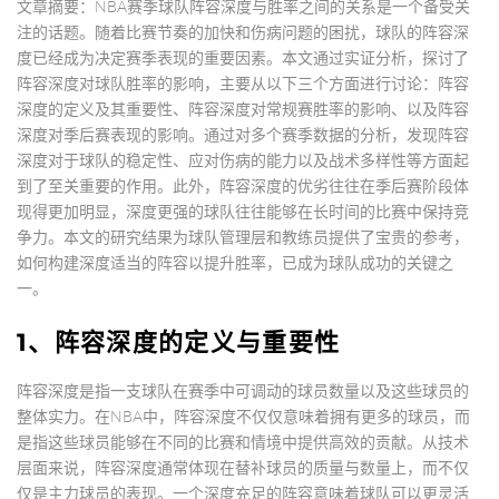
文章摘要：NBA赛季球队阵容深度与胜率之间的关系是一个备受关
注的话题。随着比赛节奏的加快和伤病问题的困扰，球队的阵容深
度已经成为决定赛季表现的重要因素。本文通过实证分析，探讨了
阵容深度对球队胜率的影响，主要从以下三个方面进行讨论：阵容
深度的定义及其重要性、阵容深度对常规赛胜率的影响、以及阵容
深度对季后赛表现的影响。通过对多个赛季数据的分析，发现阵容
深度对于球队的稳定性、应对伤病的能力以及战术多样性等方面起
到了至关重要的作用。此外，阵容深度的优劣往往在季后赛阶段体
现得更加明显，深度更强的球队往往能够在长时间的比赛中保持竞
争力。本文的研究结果为球队管理层和教练员提供了宝贵的参考，
如何构建深度适当的阵容以提升胜率，已成为球队成功的关键之
一。
1、阵容深度的定义与重要性
阵容深度是指一支球队在赛季中可调动的球员数量以及这些球员的
整体实力。在NBA中，阵容深度不仅仅意味着拥有更多的球员，而
是指这些球员能够在不同的比赛和情境中提供高效的贡献。从技术
层面来说，阵容深度通常体现在替补球员的质量与数量上，而不仅
仅是主力球员的表现。一个深度充足的阵容意味着球队可以更灵活